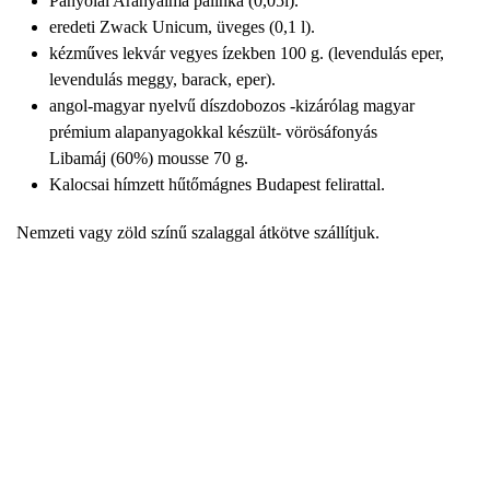
Panyolai Aranyalma pálinka (0,05l).
eredeti Zwack Unicum, üveges (0,1 l).
kézműves lekvár vegyes ízekben 100 g. (levendulás eper,
levendulás meggy, barack, eper).
angol-magyar nyelvű díszdobozos -kizárólag magyar
prémium alapanyagokkal készült- vörösáfonyás
Libamáj (60%) mousse 70 g.
Kalocsai hímzett hűtőmágnes Budapest felirattal.
Nemzeti vagy zöld színű szalaggal átkötve szállítjuk.
16,400
Ft
(Az ár a 27% ÁFA-t még nem tartalmazza.)