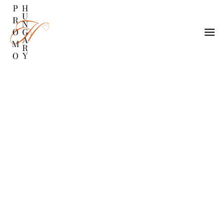
Fő tartalom átugrása