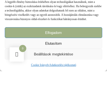
gyümölcsös aromák kedvelőinek hoz felüdülést.
A legjobb élmény biztosítása érdekében olyan technológiákat használunk, mint a
cookie-k (sütik) az eszközadatok tárolására és/vagy eléréséhez. Ha beleegyezik ezekbe
Szerencsi-Parlament- táblás tejcsokoládé 100 g. (minőségét a
a technológiákba, akkor olyan adatokat dolgozhatunk fel ezen az oldalon, mint a
gyártástól számított 1 évig őrzi meg) – Magyar termelői
böngészési viselkedés vagy az egyedi azonosítók. A hozzájárulás elmulasztása vagy
Akácméz 130 g.
visszavonása bizonyos oldal-részeket és funkciókat hátrányosan érinthet.
Kalocsai Fűszerpaprika 50 g.
Zwack Unicum 0,2 l.
Elfogadom
Rubik Budapest 2025 Rubik kocka, hagyományos 3*3-as
Rubik kocka oldalain Budapest nevezetességeivel.
Elutasítom
0
Konferenciákra, rendezvényekre ajánljuk. A díszdobozt nemzeti
Beállítások megtekintése
vagy arany színű szalaggal átkötve szállítjuk.
Cookie Irányelv
Adatkezelési tájékoztató
16,200
Ft
(Az ár a 27% ÁFA-t még nem tartalmazza.)