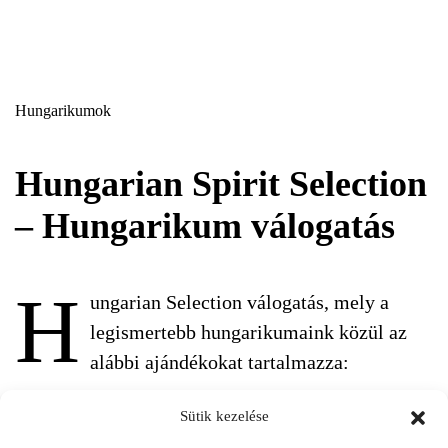
Hungarikumok
Hungarian Spirit Selection
– Hungarikum válogatás
H
ungarian Selection válogatás, mely a
legismertebb hungarikumaink közül az
alábbi ajándékokat tartalmazza:
Törley „Minőség a pillanatokra!” – charamant doux – 0,2 l. A
Sütik kezelése
Törley egyik legkedveltebb pezsgője, amely az édesen