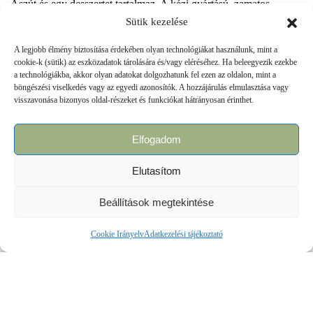
Aszút és egy desszertet tartalmaz. A kézi gyártású, zamatos
marcipános bonbon (75 g) különleges, magyaros mintát bemutató
Sütik kezelése
díszdobozban egészíti ki az 5 puttonyos 2016-os évjáratú Tokaji
A legjobb élmény biztosítása érdekében olyan technológiákat használunk, mint a
Aszút. Ez az elegáns üzleti ajándék, színvonalasan reprezentálja
cookie-k (sütik) az eszközadatok tárolására és/vagy eléréséhez. Ha beleegyezik ezekbe
Önt, vállalatát és Magyarországot bármely fontos találkozón,
a technológiákba, akkor olyan adatokat dolgozhatunk fel ezen az oldalon, mint a
belföldi és külföldi partnerei körében egyaránt.
böngészési viselkedés vagy az egyedi azonosítók. A hozzájárulás elmulasztása vagy
visszavonása bizonyos oldal-részeket és funkciókat hátrányosan érinthet.
A csokoládé minőségét 6 hónapig őrzi meg.
Elfogadom
A szett ára: 9.800,- Ft + ÁFA
Elutasítom
A karácsonyi szezonban a gyártott készlet erejéig elérhető a
szett Tokaji Aszúszem bonbonnal is.
Beállítások megtekintése
A szett ára Tokaji Aszúszembonbonnal: 12.500,- Ft + ÁFA
Cookie Irányelv
Adatkezelési tájékoztató