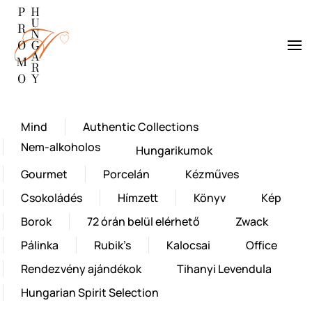
Fő tartalom átugrása
Mind
Authentic Collections
Nem-alkoholos
Hungarikumok
Gourmet
Porcelán
Kézműves
Csokoládés
Hímzett
Könyv
Kép
Borok
72 órán belül elérhető
Zwack
Pálinka
Rubik’s
Kalocsai
Office
Rendezvény ajándékok
Tihanyi Levendula
Hungarian Spirit Selection